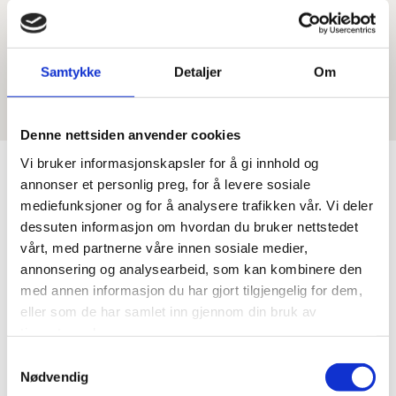
kledning og listverk, noe som er særlig aktuelt ved oppussing
og restaurering. Vi selger også flis i små og store mengder til
kunder som har behov for det.
Samtykke
Detaljer
Om
Denne nettsiden anvender cookies
Vi bruker informasjonskapsler for å gi innhold og
annonser et personlig preg, for å levere sosiale
mediefunksjoner og for å analysere trafikken vår. Vi deler
Produktkatalog
dessuten informasjon om hvordan du bruker nettstedet
vårt, med partnerne våre innen sosiale medier,
annonsering og analysearbeid, som kan kombinere den
med annen informasjon du har gjort tilgjengelig for dem,
eller som de har samlet inn gjennom din bruk av
tjenestene deres.
Samtykkevalg
Nødvendig