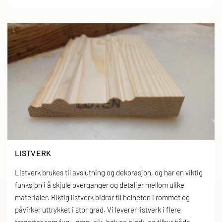
LISTVERK
Listverk brukes til avslutning og dekorasjon, og har en viktig
funksjon i å skjule overganger og detaljer mellom ulike
materialer. Riktig listverk bidrar til helheten i rommet og
påvirker uttrykket i stor grad. Vi leverer listverk i flere
tresorter som furu, gran, eik, bøk og bjørk, og tilbyr både